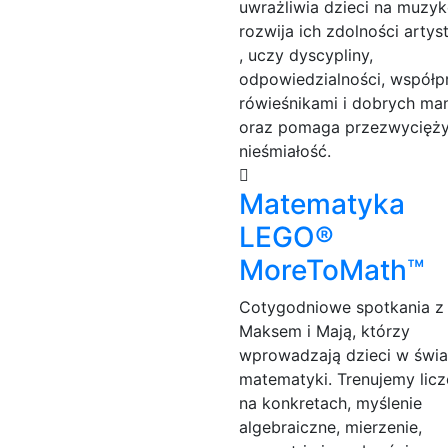
uwrażliwia dzieci na muzyk
rozwija ich zdolności artys
, uczy dyscypliny,
odpowiedzialności, współp
rówieśnikami i dobrych man
oraz pomaga przezwycięż
nieśmiałość.
Matematyka
LEGO®
MoreToMath™
Cotygodniowe spotkania z
Maksem i Mają, którzy
wprowadzają dzieci w świa
matematyki. Trenujemy licz
na konkretach, myślenie
algebraiczne, mierzenie,