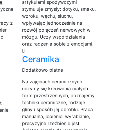
ę,
artykułami spożywczymi
tyczne
stymuluje zmysły: dotyku, smaku,
wzroku, węchu, słuchu,
racy z
wpływając jednocześnie na
ier
rozwój połączeń nerwowych w
yć
mózgu. Uczy współdziałania
oraz radzenia sobie z emocjami.
Ceramika
Dodatkowo płatne
Na zajęciach ceramicznych
uczymy się kreowania małych
form przestrzennych, poznajemy
techniki ceramiczne, rodzaje
t
gliny i sposób jej obróbki. Praca
enie
manualna, lepienie, wyrabianie,
precyzyjne rzeźbienie jest