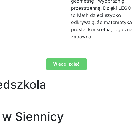
geometrię i wyobraźnię
przestrzenną. Dzięki LEGO
to Math dzieci szybko
odkrywają, że matematyka 
prosta, konkretna, logiczna i
zabawna.
Więcej zdjęć
edszkola
 w Siennicy