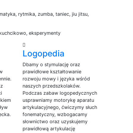
atyka, rytmika, zumba, taniec, jiu jitsu,
, kuchcikowo, eksperymenty
Logopedia
Dbamy o stymulację oraz
 w
prawidłowe kształtowanie
nnie.
rozwoju mowy i języka wśród
az
naszych przedszkolaków.
i
Podczas zabaw logopedycznych
ykiem
usprawniamy motorykę aparatu
ływ
artykulacyjnego, ćwiczymy słuch
ecka.
fonematyczny, wzbogacamy
słownictwo oraz uzyskujemy
prawidłową artykulację