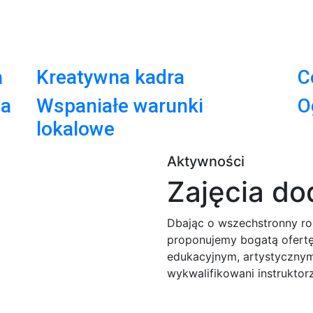
a
Kreatywna kadra
C
ia
Wspaniałe warunki
O
lokalowe
Aktywności
Zajęcia d
Dbając o wszechstronny roz
proponujemy bogatą ofertę
edukacyjnym, artystycznym
wykwalifikowani instrukto