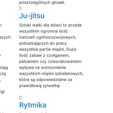
poszczególnych głosek.
Ju-jitsu
m
Sztuki walki dla dzieci to przede
wszystkim ogromna ilość
aszych
ćwiczeń ogólnorozwojowych,
pobudzających do pracy
wszystkie partie mięśni. Duża
w
ilość zabaw z czołganiem,
pełzaniem czy czworakowaniem
iają
wpływa na wzmocnienie
czą
wszystkich mięśni szkieletowych,
,
które są odpowiedzialne za
prawidłową sylwetkę.
ią!
Rytmika